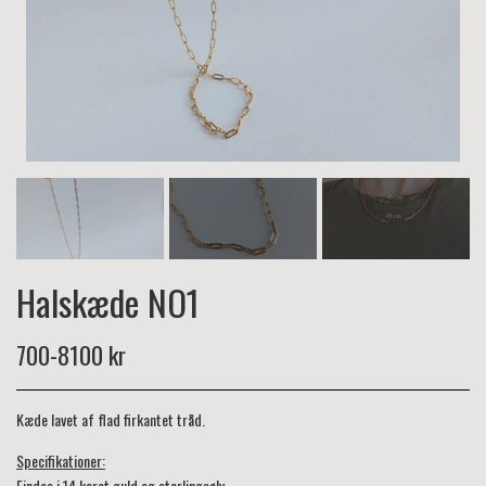
Halskæde NO1
700-8100 kr
Kæde lavet af flad firkantet tråd.
Specifikationer:
Findes i 14 karat guld og sterlingsølv.