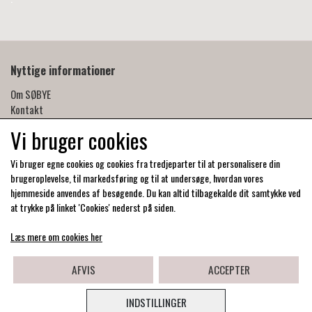
Nyttige informationer
Om SØBYE
Kontakt
Handelsbetingelser
Vi bruger cookies
Privatlivspolitik
Produktpleje og forgyldning
Vi bruger egne cookies og cookies fra tredjeparter til at personalisere din
Forhandlere
brugeroplevelse, til markedsføring og til at undersøge, hvordan vores
hjemmeside anvendes af besøgende. Du kan altid tilbagekalde dit samtykke ved
at trykke på linket 'Cookies' nederst på siden.
Læs mere om cookies her
AFVIS
ACCEPTER
INDSTILLINGER