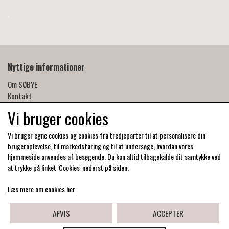
.
Nyttige informationer
Om SØBYE
Kontakt
Handelsbetingelser
Vi bruger cookies
Privatlivspolitik
Produktpleje og forgyldning
Vi bruger egne cookies og cookies fra tredjeparter til at personalisere din
Forhandlere
brugeroplevelse, til markedsføring og til at undersøge, hvordan vores
hjemmeside anvendes af besøgende. Du kan altid tilbagekalde dit samtykke ved
at trykke på linket 'Cookies' nederst på siden.
Læs mere om cookies her
AFVIS
ACCEPTER