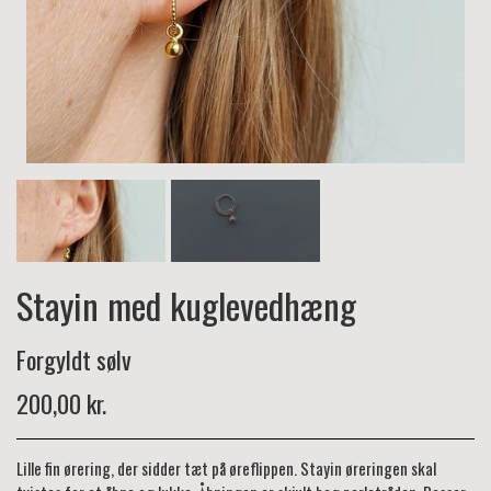
Stayin med kuglevedhæng
Forgyldt sølv
200,00 kr.
Lille fin ørering, der sidder tæt på øreflippen. Stayin øreringen skal