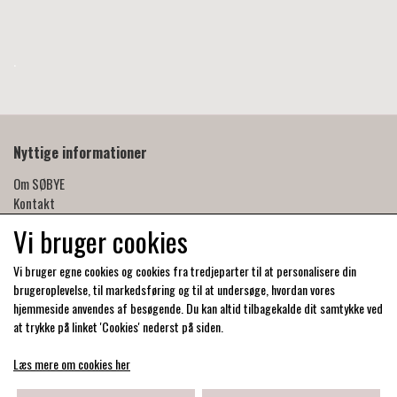
.
Nyttige informationer
Om SØBYE
Kontakt
Handelsbetingelser
Vi bruger cookies
Privatlivspolitik
Produktpleje og forgyldning
Vi bruger egne cookies og cookies fra tredjeparter til at personalisere din
Forhandlere
brugeroplevelse, til markedsføring og til at undersøge, hvordan vores
hjemmeside anvendes af besøgende. Du kan altid tilbagekalde dit samtykke ved
at trykke på linket 'Cookies' nederst på siden.
Læs mere om cookies her